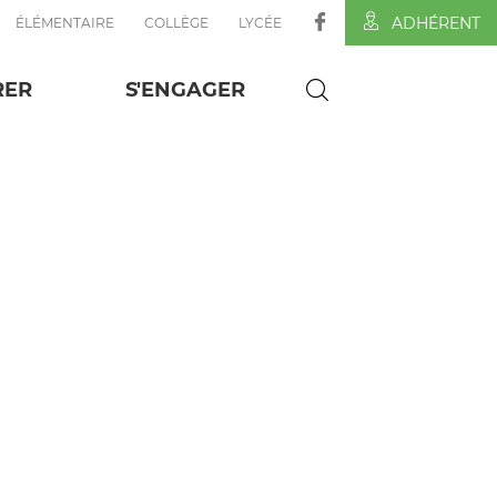
ADHÉRENT
ÉLÉMENTAIRE
COLLÈGE
LYCÉE
le-école
RER
S'ENGAGER