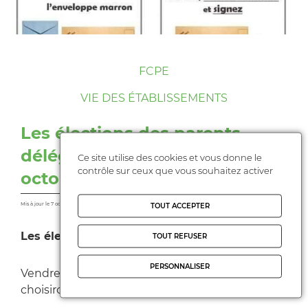
FCPE
VIE DES ÉTABLISSEMENTS
Les élections des parents
délégués, c'est le vendredi 9
Ce site utilise des cookies et vous donne le
contrôle sur ceux que vous souhaitez activer
octobre !
Mis à jour le 7 octobre 2020
TOUT ACCEPTER
Les élections c'est vendredi !
TOUT REFUSER
PERSONNALISER
Vendredi 9 octobre, les parents d'élèves
choisiront leurs délégués.