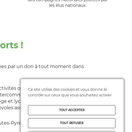
les élus nationaux.
rts !
nées par un don à tout moment dans
ivités organisées par votre conseil local,
Ce site utilise des cookies et vous donne le
 intercommunales, départementales) ou
contrôle sur ceux que vous souhaitez activer
llège et lycée). L'adhésion comprend une
oles associatifs.
TOUT ACCEPTER
autes-Pyrénées comme les formations
TOUT REFUSER