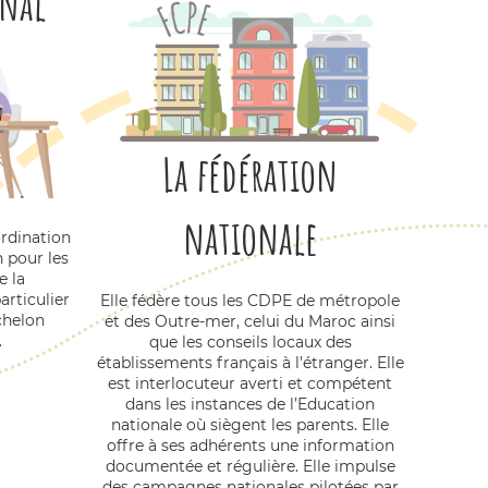
onal
La fédération
nationale
ordination
 pour les
e la
rticulier
Elle fédère tous les CDPE de métropole
échelon
et des Outre-mer, celui du Maroc ainsi
.
que les conseils locaux des
établissements français à l’étranger. Elle
est interlocuteur averti et compétent
dans les instances de l’Education
nationale où siègent les parents. Elle
offre à ses adhérents une information
documentée et régulière. Elle impulse
des campagnes nationales pilotées par