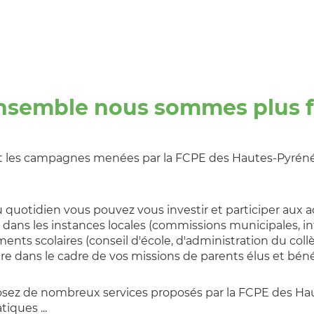
nsemble nous sommes plus fo
 et les campagnes menées par la FCPE des Hautes-Pyré
 quotidien vous pouvez vous investir et participer aux act
 dans les instances locales (commissions municipales,
ments scolaires (conseil d'école, d'administration du co
e dans le cadre de vos missions de parents élus et bénév
osez de nombreux services proposés par la FCPE des H
iques ...